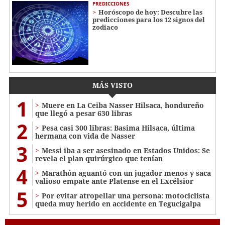
PREDICCIONES
Horóscopo de hoy: Descubre las
predicciones para los 12 signos del
zodiaco
MÁS VISTO
1
Muere en La Ceiba Nasser Hilsaca, hondureño
que llegó a pesar 630 libras
2
Pesa casi 300 libras: Basima Hilsaca, última
hermana con vida de Nasser
3
Messi iba a ser asesinado en Estados Unidos: Se
revela el plan quirúrgico que tenían
4
Marathón aguantó con un jugador menos y saca
valioso empate ante Platense en el Excélsior
5
Por evitar atropellar una persona: motociclista
queda muy herido en accidente en Tegucigalpa