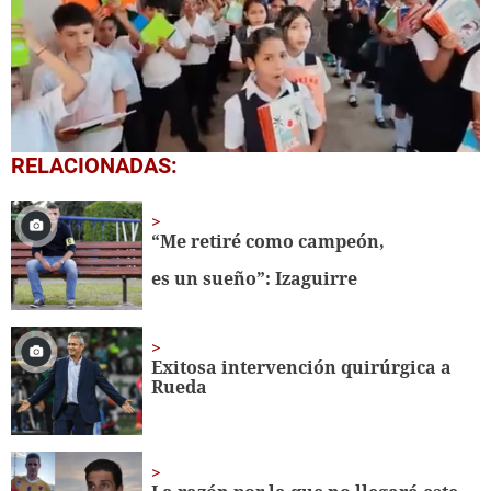
0
RELACIONADAS:
seconds
of
1
minute,
“Me retiré como campeón,
56
seconds
es un sueño”: Izaguirre
Exitosa intervención quirúrgica a
Rueda