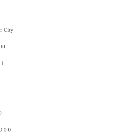
r City
Dif
 1
0
0 0 0