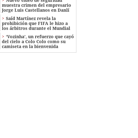
Nuevo video de seguridad
muestra crimen del empresario
Jorge Luis Castellanos en Danlí
Saíd Martínez revela la
prohibición que FIFA le hizo a
los árbitros durante el Mundial
‘Vozinha’, un refuerzo que cayó
del cielo a Colo Colo como su
camiseta en la bienvenida