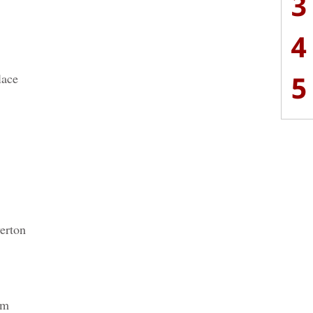
3
4
5
lace
erton
am