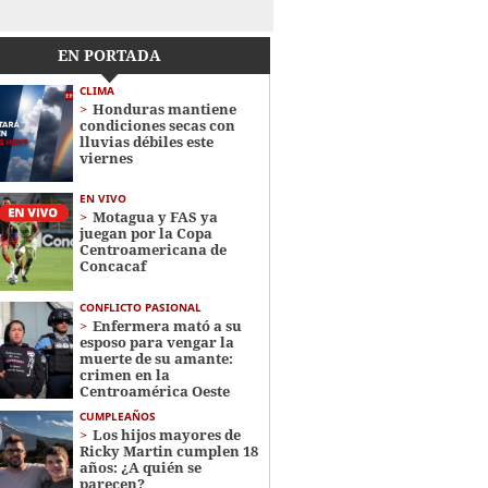
EN PORTADA
CLIMA
Honduras mantiene
condiciones secas con
lluvias débiles este
viernes
EN VIVO
Motagua y FAS ya
juegan por la Copa
Centroamericana de
Concacaf
CONFLICTO PASIONAL
Enfermera mató a su
esposo para vengar la
muerte de su amante:
crimen en la
Centroamérica Oeste
CUMPLEAÑOS
Los hijos mayores de
Ricky Martin cumplen 18
años: ¿A quién se
parecen?