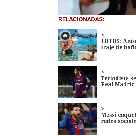
0
RELACIONADAS:
seconds
of
1
minute,
FOTOS: Anton
56
traje de bañ
seconds
Volume
0%
Periodista se
Real Madrid
Messi coquet
redes social