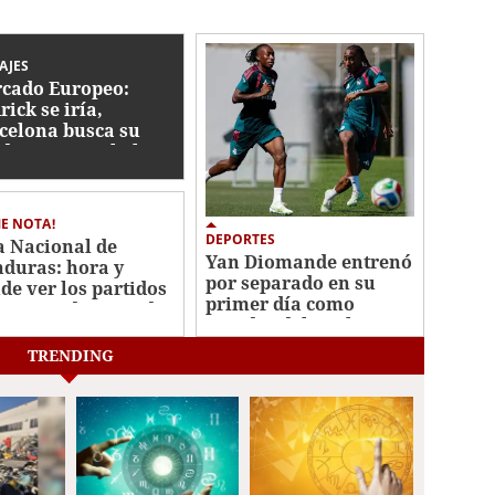
AJES
cado Europeo:
rick se iría,
celona busca su
ida y se tamabalea
haje de Rodri
E NOTA!
DEPORTES
a Nacional de
Yan Diomande entrenó
duras: hora y
por separado en su
de ver los partidos
primer día como
la segunda jornada
jugador del Real
Madrid
TRENDING