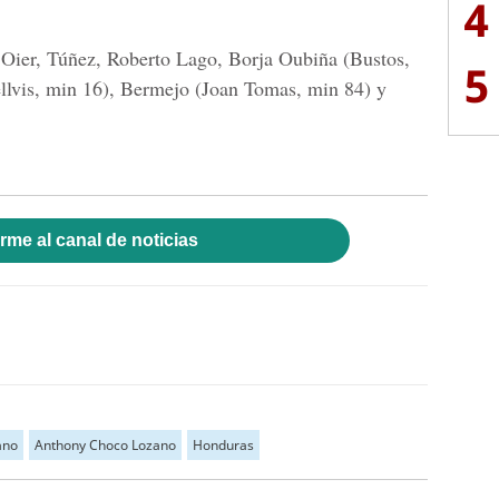
4
Oier, Túñez, Roberto Lago, Borja Oubiña (Bustos,
5
ellvis, min 16), Bermejo (Joan Tomas, min 84) y
rme al canal de noticias
ano
Anthony Choco Lozano
Honduras