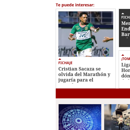
1
Te puede interesar:
minute,
15
seconds
Volume
FICH
0%
Mer
End
Bar
sal
fic
¡TOM
FICHAJE
Lig
Cristian Sacaza se
Hon
olvida del Marathón y
dón
jugaría para el
de 
Juticalpa FC