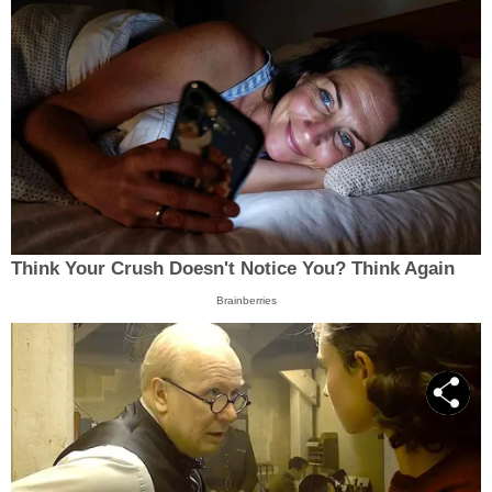
Think Your Crush Doesn't Notice You? Think Again
Brainberries