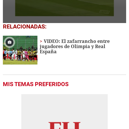
0
RELACIONADAS:
seconds
of
37
VIDEO: El zafarrancho entre
seconds
jugadores de Olimpia y Real
España
MIS TEMAS PREFERIDOS