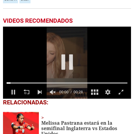
VIDEOS RECOMENDADOS
0
RELACIONADAS:
seconds
of
28
seconds
Melissa Pastrana estará en la
semifinal Inglaterra vs Estados
Unidos