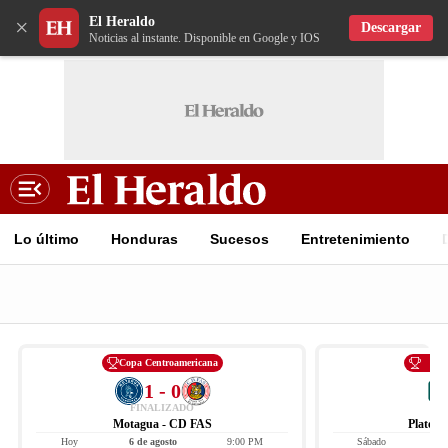
El Heraldo
×
Descargar
Noticias al instante. Disponible en Google y IOS
Lo último
Honduras
Sucesos
Entretenimiento
Copa Centroamericana
Li
1 - 0
FINALIZADO
Motagua - CD FAS
Platens
Hoy
6 de agosto
9:00 PM
Sábado
8 d