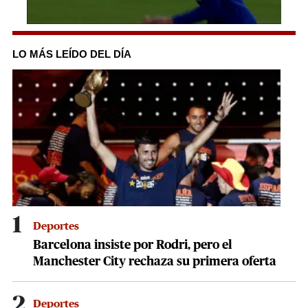
0
seconds
of
LO MÁS LEÍDO DEL DÍA
15
seconds
1
Deportes
Barcelona insiste por Rodri, pero el
Manchester City rechaza su primera oferta
2
Deportes