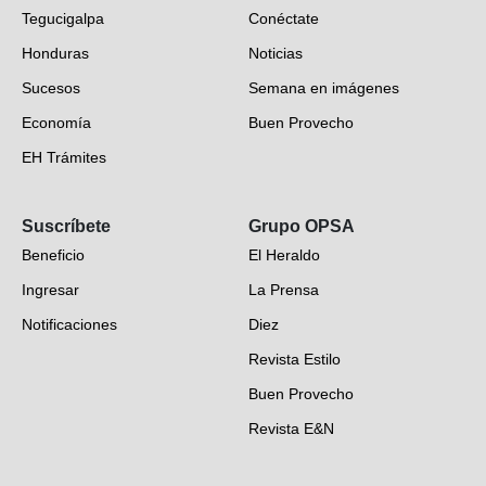
Tegucigalpa
Conéctate
Honduras
Noticias
Sucesos
Semana en imágenes
Economía
Buen Provecho
EH Trámites
Opinión
Suscríbete
Grupo OPSA
EH Verifica
Beneficio
El Heraldo
Fotogalerías
Ingresar
La Prensa
Deportes
Notificaciones
Diez
Videos
Revista Estilo
Hondureños en el mundo
Buen Provecho
Revista E&N
Suscripción