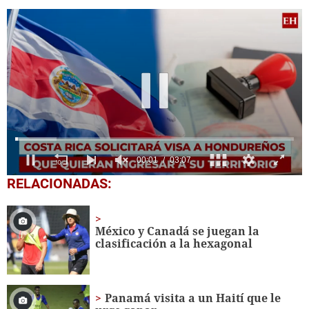
0
RELACIONADAS:
seconds
of
3
minutes,
México y Canadá se juegan la
7
clasificación a la hexagonal
seconds
Panamá visita a un Haití que le