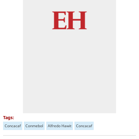
Tags:
Concacaf
Conmebol
Alfredo Hawit
Concacaf