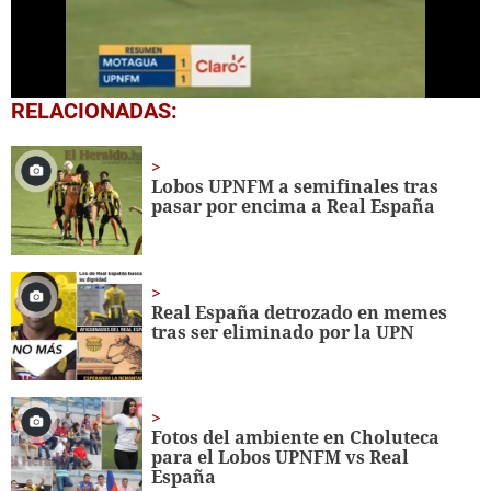
0
RELACIONADAS:
seconds
of
2
minutes,
Lobos UPNFM a semifinales tras
21
pasar por encima a Real España
seconds
Real España detrozado en memes
tras ser eliminado por la UPN
Fotos del ambiente en Choluteca
para el Lobos UPNFM vs Real
España