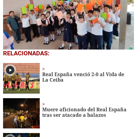
0
RELACIONADAS:
seconds
of
1
minute,
Real España venció 2-0 al Vida de
56
La Ceiba
seconds
Muere aficionado del Real España
tras ser atacado a balazos