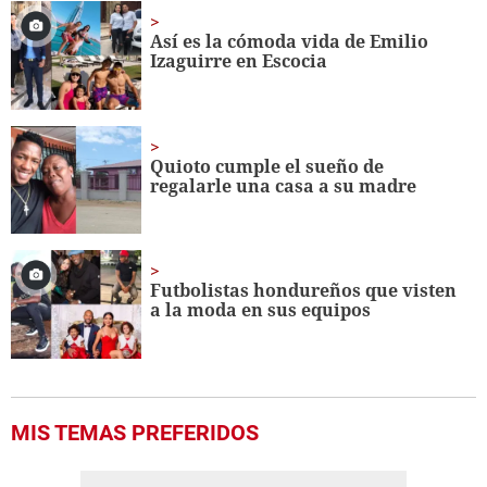
1
minute,
Así es la cómoda vida de Emilio
11
Izaguirre en Escocia
seconds
Quioto cumple el sueño de
regalarle una casa a su madre
Futbolistas hondureños que visten
a la moda en sus equipos
MIS TEMAS PREFERIDOS