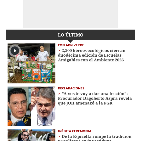
LO ÚLTIMO
CON ADN VERDE
2,500 héroes ecológicos cierran
duodécima edición de Escuelas
Amigables con el Ambiente 2026
DECLARACIONES
"A vos te voy a dar una lección":
Procurador Dagoberto Aspra revela
que JOH amenazó a la PGR
INÉDITA CEREMONIA
De la Espriella rompe la tradición