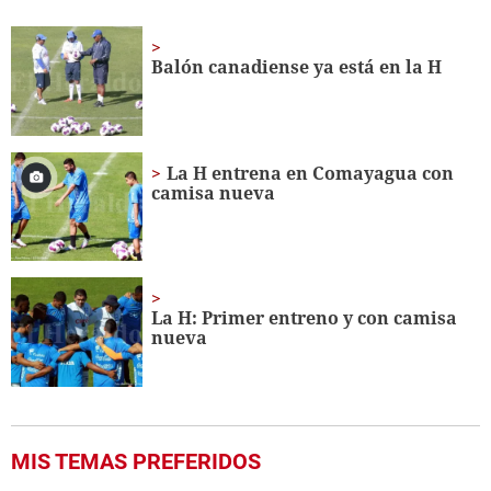
seconds
of
3
minutes,
Balón canadiense ya está en la H
32
seconds
La H entrena en Comayagua con
camisa nueva
La H: Primer entreno y con camisa
nueva
MIS TEMAS PREFERIDOS