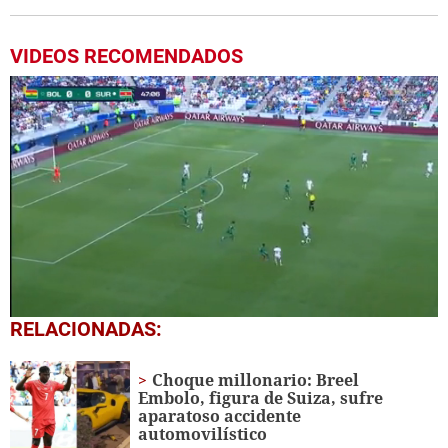
VIDEOS RECOMENDADOS
0
RELACIONADAS:
seconds
of
1
Choque millonario: Breel
minute,
Embolo, figura de Suiza, sufre
50
aparatoso accidente
seconds
automovilístico