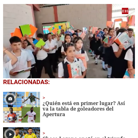
0
RELACIONADAS:
seconds
of
1
minute,
¿Quién está en primer lugar? Así
56
va la tabla de goleadores del
seconds
Apertura