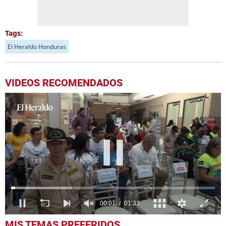
Tags:
El Heraldo Honduras
VIDEOS RECOMENDADOS
0
MIS TEMAS PREFERIDOS
seconds