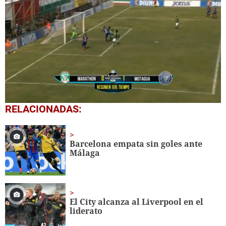
0
RELACIONADAS:
seconds
of
29
seconds
Barcelona empata sin goles ante
Málaga
El City alcanza al Liverpool en el
liderato