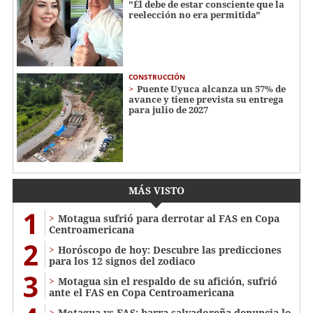
"Él debe de estar consciente que la
reelección no era permitida"
CONSTRUCCIÓN
Puente Uyuca alcanza un 57% de
avance y tiene prevista su entrega
para julio de 2027
MÁS VISTO
1
Motagua sufrió para derrotar al FAS en Copa
Centroamericana
2
Horóscopo de hoy: Descubre las predicciones
para los 12 signos del zodiaco
3
Motagua sin el respaldo de su afición, sufrió
ante el FAS en Copa Centroamericana
Motagua vs FAS: barra salvadoreña denuncia lo