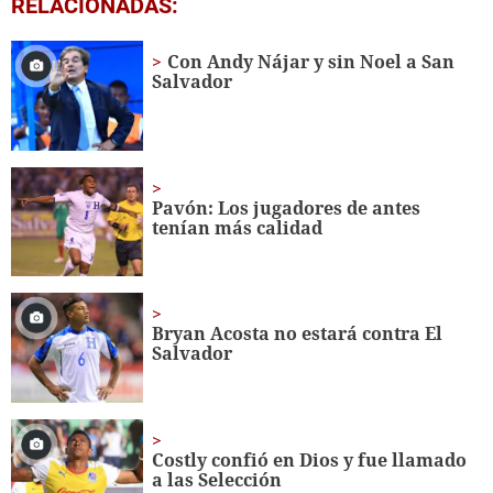
RELACIONADAS:
seconds
of
5
Con Andy Nájar y sin Noel a San
minutes,
Salvador
4
seconds
Pavón: Los jugadores de antes
tenían más calidad
Bryan Acosta no estará contra El
Salvador
Costly confió en Dios y fue llamado
a las Selección