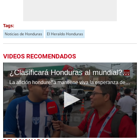
Tags:
Noticias de Honduras
El Heraldo Honduras
VIDEOS RECOMENDADOS
¿Clasificará Honduras al mundial? Estas son las expectativas de la afición catracha
La afición hondureña mantiene viva la esperanza de ver a la H clasificada al Mundial 2026.
0