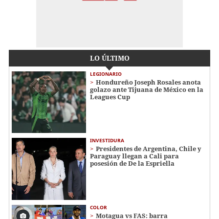
LO ÚLTIMO
LEGIONARIO
Hondureño Joseph Rosales anota
golazo ante Tijuana de México en la
Leagues Cup
INVESTIDURA
Presidentes de Argentina, Chile y
Paraguay llegan a Cali para
posesión de De la Espriella
COLOR
Motagua vs FAS: barra