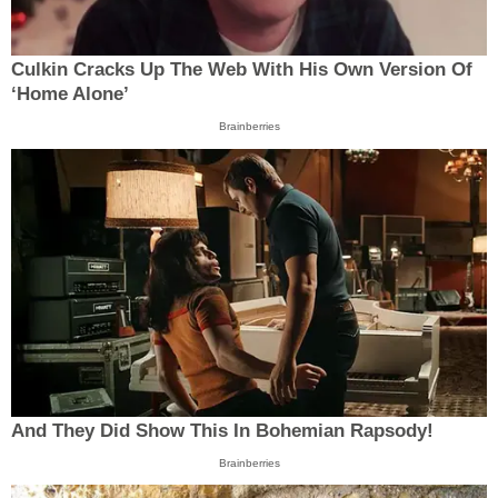
Culkin Cracks Up The Web With His Own Version Of
‘Home Alone’
Brainberries
And They Did Show This In Bohemian Rapsody!
Brainberries