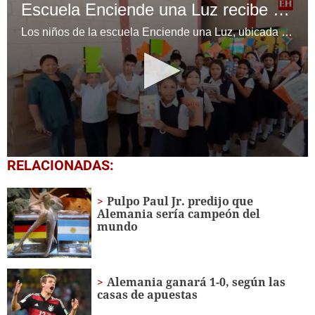
Escuela Enciende una Luz recibe cuadernos Quick, gracias a la Maratón del Saber
Los niños de la escuela Enciende una Luz, ubicada en la colonia Altos de Santa Rosa, al sur de Tegucigalpa, recibieron cuadernos Quick como parte de la Campaña Maratón del Saber.
0
RELACIONADAS:
seconds
of
1
Pulpo Paul Jr. predijo que
minute,
Alemania sería campeón del
56
mundo
seconds
Alemania ganará 1-0, según las
casas de apuestas