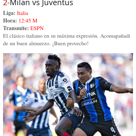
2-
Milan vs Juventus
Liga:
Italia
Hora:
12:45 M
Transmite:
ESPN
El clásico italiano en su máxima expresión. Acomapañadi
de un buen almuerzo. ¡Buen provecho!