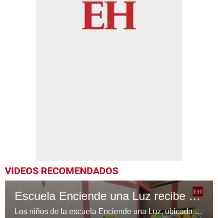
VIDEOS RECOMENDADOS
Escuela Enciende una Luz recibe cuadernos Quick, gracias a la Maratón del Saber
Los niños de la escuela Enciende una Luz, ubicada en la colonia Altos de Santa Rosa, al sur de Tegucigalpa, recibieron cuadernos Quick como parte de la Campaña Maratón del Saber.