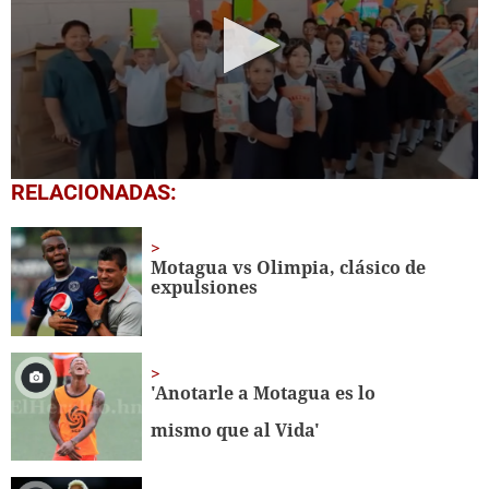
0
RELACIONADAS:
seconds
of
1
minute,
Motagua vs Olimpia, clásico de
56
expulsiones
seconds
'Anotarle a Motagua es lo
mismo que al Vida'