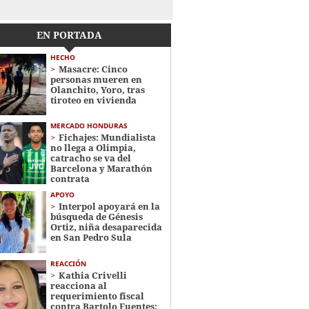
EN PORTADA
HECHO
Masacre: Cinco
personas mueren en
Olanchito, Yoro, tras
tiroteo en vivienda
MERCADO HONDURAS
Fichajes: Mundialista
no llega a Olimpia,
catracho se va del
Barcelona y Marathón
contrata
APOYO
Interpol apoyará en la
búsqueda de Génesis
Ortiz, niña desaparecida
en San Pedro Sula
REACCIÓN
Kathia Crivelli
reacciona al
requerimiento fiscal
contra Bartolo Fuentes: