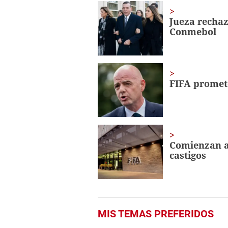
1
minute,
Jueza rechaz
56
Conmebol
seconds
Volume
0%
FIFA promete
Comienzan ap
castigos
MIS TEMAS PREFERIDOS