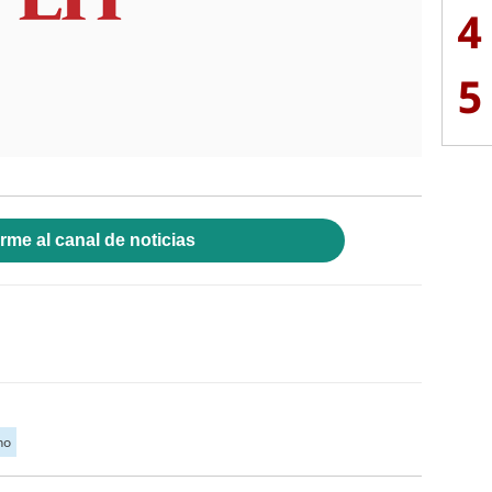
4
5
rme al canal de noticias
no