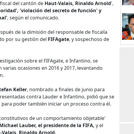
 fiscal del cantón de
Haut-Valais, Rinaldo Arnold
',
oridad', 'violación del secreto de función' y
nal'
, según el comunicado.
pués de la dimisión del responsable de fiscalía
o por su gestión del
FIFAgate
, y sospechoso de
estigación sobre el FIFAgate, e Infantino, se
 varias ocasiones en 2016 y 2017, levantando
n.
tefan Keller
, nombrado a finales de junio para
resentadas contra Lauder e Infantino, pidió que se
 para poder también iniciar un proceso contra él.
constitutivos de un comportamiento objetable'
Michael Lauber, el presidente de la FIFA,
y el
-Valais, Rinaldo Arnold.