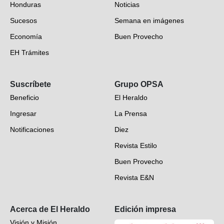
Honduras
Noticias
Sucesos
Semana en imágenes
Economía
Buen Provecho
EH Trámites
Opinión
Suscríbete
Grupo OPSA
EH Verifica
Beneficio
El Heraldo
Fotogalerías
Ingresar
La Prensa
Deportes
Notificaciones
Diez
Videos
Revista Estilo
Hondureños en el mundo
Buen Provecho
Revista E&N
Suscripción
Acerca de El Heraldo
Edición impresa
Visión y Misión