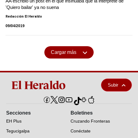
AA escribió un post en el que insinuaba que la intérprete de
'Quiero bailar' ya no suena
Redacción El Heraldo
09/04/2019
Cargar más
Subir
Secciones
Boletines
EH Plus
Cruzando Fronteras
Tegucigalpa
Conéctate