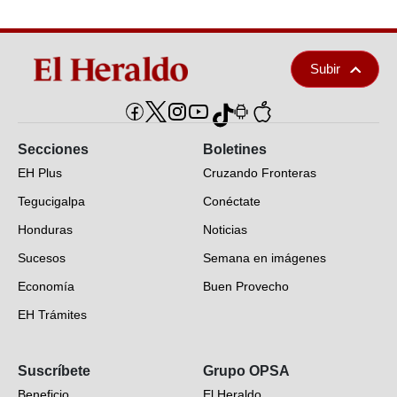
Subir
Secciones
Boletines
EH Plus
Cruzando Fronteras
Tegucigalpa
Conéctate
Honduras
Noticias
Sucesos
Semana en imágenes
Economía
Buen Provecho
EH Trámites
Opinión
Suscríbete
Grupo OPSA
EH Verifica
Beneficio
El Heraldo