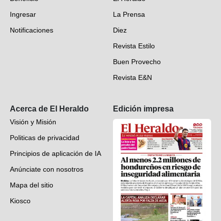
Fotogalerías
Ingresar
La Prensa
Deportes
Notificaciones
Diez
Videos
Revista Estilo
Hondureños en el mundo
Buen Provecho
Revista E&N
Suscripción
Acerca de El Heraldo
Edición impresa
Visión y Misión
Politicas de privacidad
Principios de aplicación de IA
Anúnciate con nosotros
Mapa del sitio
Kiosco
Preguntas frecuentes