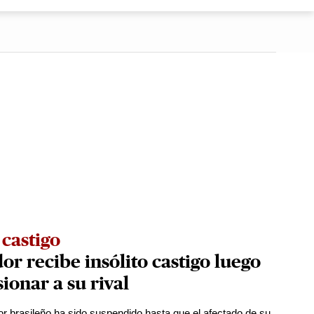
castigo
or recibe insólito castigo luego
sionar a su rival
or brasileño ha sido suspendido hasta que el afectado de su