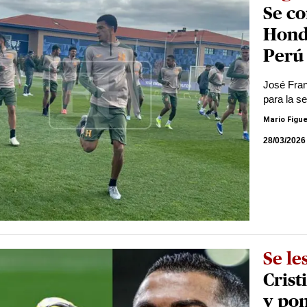
Se co
Hond
Perú
José Fran
para la s
Mario Figu
28/03/2026
Se le
Crist
y po