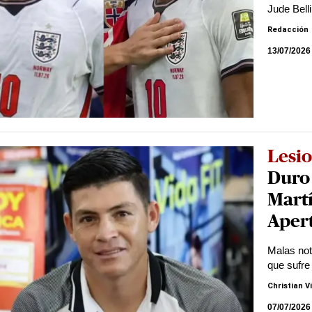
Jude Bel
Redacción
13/07/2026
Lesi
Duro 
Martí
Aper
Malas noti
que sufre
Christian V
07/07/2026