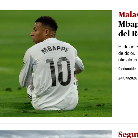
Malas
Mbapp
del 
El delant
de dolor.
oficialme
Redacción
24/04/2026
Segu