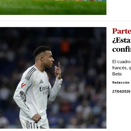
Part
¿Esta
confi
El cuadro
francés, 
Betis
Redacción
27/04/2026