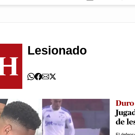
Lesionado
Duro 
Jugad
de le
El defens