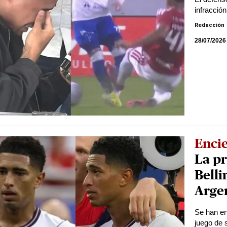
infracció
Redacción
28/07/2026
Encie
La pr
Belli
Arge
Se han en
juego de 