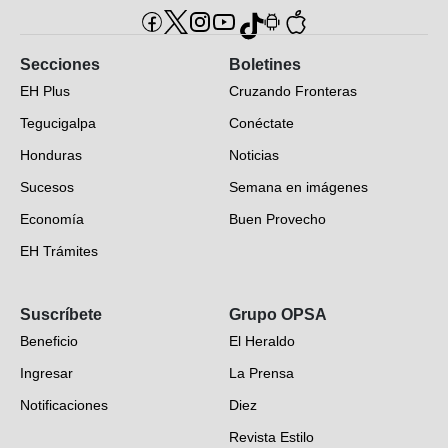
Secciones
Boletines
EH Plus
Cruzando Fronteras
Tegucigalpa
Conéctate
Honduras
Noticias
Sucesos
Semana en imágenes
Economía
Buen Provecho
EH Trámites
Opinión
Suscríbete
Grupo OPSA
EH Verifica
Beneficio
El Heraldo
Fotogalerías
Ingresar
La Prensa
Deportes
Notificaciones
Diez
Videos
Revista Estilo
Hondureños en el mundo