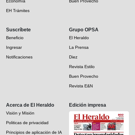
Economía
Buen Provecho
EH Trámites
Opinión
Suscríbete
Grupo OPSA
EH Verifica
Beneficio
El Heraldo
Fotogalerías
Ingresar
La Prensa
Deportes
Notificaciones
Diez
Videos
Revista Estilo
Hondureños en el mundo
Buen Provecho
Revista E&N
Suscripción
Acerca de El Heraldo
Edición impresa
Visión y Misión
Politicas de privacidad
Principios de aplicación de IA