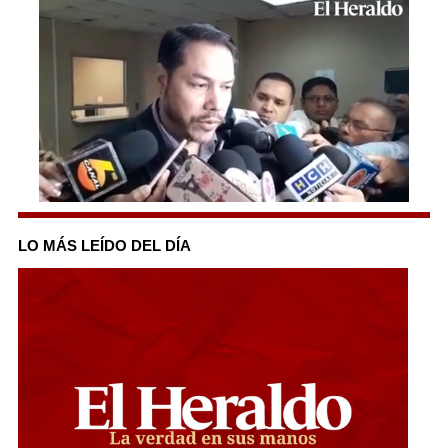
0
seconds
of
LO MÁS LEÍDO DEL DÍA
1
minute,
49
seconds