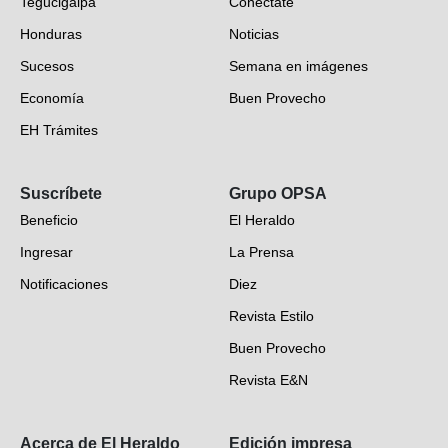
Tegucigalpa
Conéctate
Honduras
Noticias
Sucesos
Semana en imágenes
Economía
Buen Provecho
EH Trámites
Opinión
Suscríbete
Grupo OPSA
EH Verifica
Beneficio
El Heraldo
Fotogalerías
Ingresar
La Prensa
Deportes
Notificaciones
Diez
Videos
Revista Estilo
Hondureños en el mundo
Buen Provecho
Revista E&N
Suscripción
Acerca de El Heraldo
Edición impresa