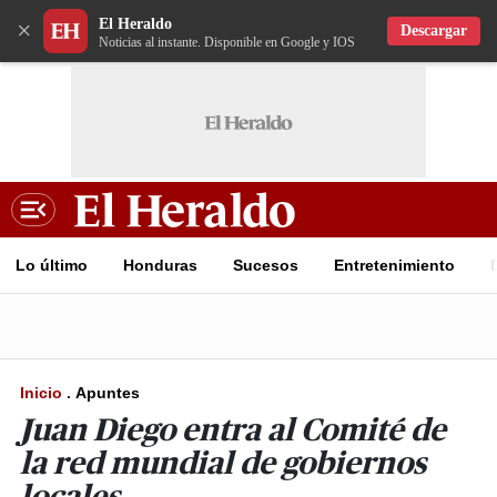
El Heraldo
×
Descargar
Noticias al instante. Disponible en Google y IOS
Lo último
Honduras
Sucesos
Entretenimiento
Inicio
.
Apuntes
Juan Diego entra al Comité de
la red mundial de gobiernos