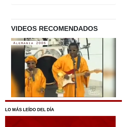
VIDEOS RECOMENDADOS
0
seconds
of
LO MÁS LEÍDO DEL DÍA
1
minute,
18
seconds