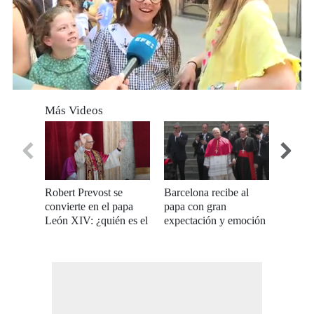
0
of
Más Videos
4
minutes,
15
seconds
Robert Prevost se
Barcelona recibe al
Atentan
convierte en el papa
papa con gran
en San
León XIV: ¿quién es el
expectación y emoción
visita 
nuevo pontífice?
de los fieles