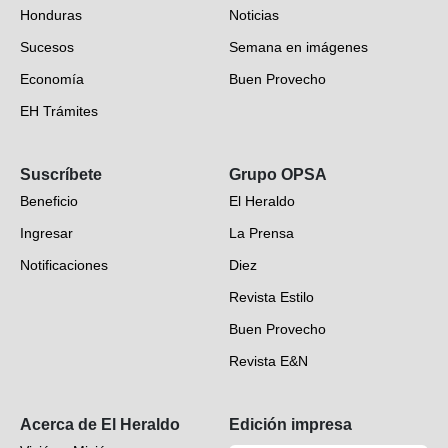
Honduras
Noticias
Sucesos
Semana en imágenes
Economía
Buen Provecho
EH Trámites
Opinión
Suscríbete
Grupo OPSA
EH Verifica
Beneficio
El Heraldo
Fotogalerías
Ingresar
La Prensa
Deportes
Notificaciones
Diez
Videos
Revista Estilo
Hondureños en el mundo
Buen Provecho
Revista E&N
Suscripción
Acerca de El Heraldo
Edición impresa