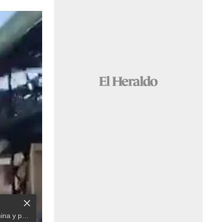
Luminoso meteorito cae en China y provoca movimiento telúrico