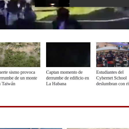
uerte sismo provoca
Captan momento de
Estudiantes del
errumbe de un monte
derrumbe de edificio en
Cybernet School
n Taiwán
La Habana
deslumbran con r
energía en los desf