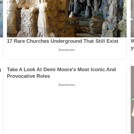
17 Rare Churches Underground That Still Exist
W
y
Brainberries
g
Take A Look At Demi Moore's Most Iconic And
Provocative Roles
Brainberries