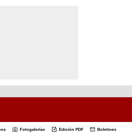
eos
Fotogalerías
Edición PDF
Boletines