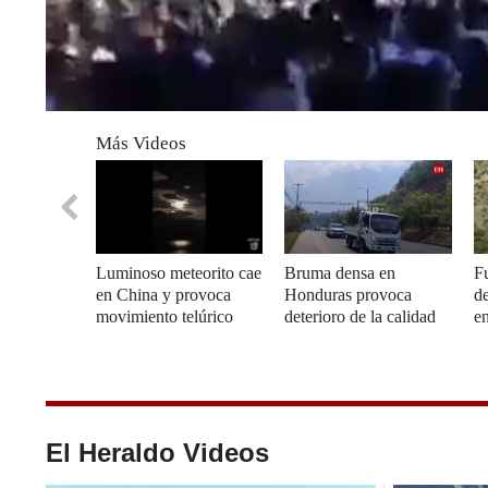
0
of
Más Videos
16
seconds
Volume
0%
Luminoso meteorito cae
Bruma densa en
F
en China y provoca
Honduras provoca
d
movimiento telúrico
deterioro de la calidad
e
del aire en varias
regiones del país
El Heraldo Videos