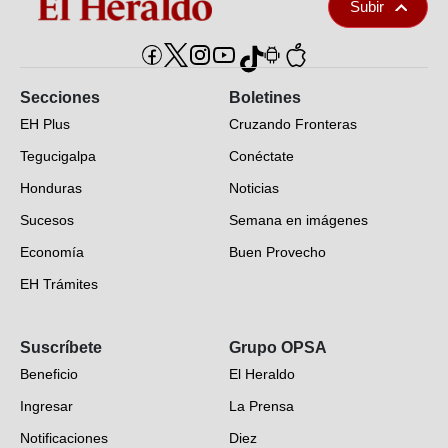
Subir
Secciones
Boletines
EH Plus
Cruzando Fronteras
Tegucigalpa
Conéctate
Honduras
Noticias
Sucesos
Semana en imágenes
Economía
Buen Provecho
EH Trámites
Opinión
Suscríbete
Grupo OPSA
EH Verifica
Beneficio
El Heraldo
Fotogalerías
Ingresar
La Prensa
Deportes
Notificaciones
Diez
Videos