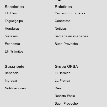
Secciones
Boletines
EH Plus
Cruzando Fronteras
Tegucigalpa
Conéctate
Honduras
Noticias
Sucesos
Semana en imágenes
Economía
Buen Provecho
EH Trámites
Opinión
Suscríbete
Grupo OPSA
EH Verifica
Beneficio
El Heraldo
Fotogalerías
Ingresar
La Prensa
Deportes
Notificaciones
Diez
Videos
Revista Estilo
Hondureños en el mundo
Buen Provecho