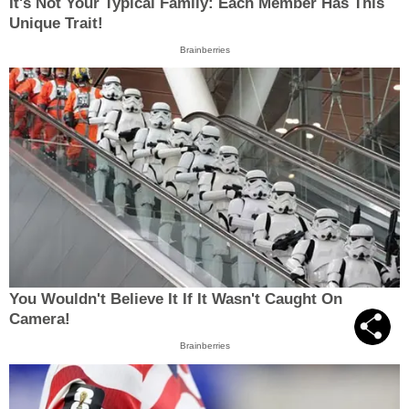
It's Not Your Typical Family: Each Member Has This
Unique Trait!
Brainberries
You Wouldn't Believe It If It Wasn't Caught On
Camera!
Brainberries