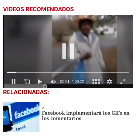
VIDEOS RECOMENDADOS
0
RELACIONADAS:
seconds
of
22
seconds
Facebook implementará los GIFs en
los comentarios