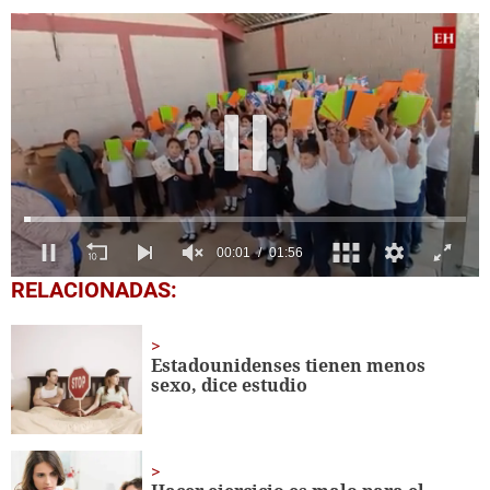
0
RELACIONADAS:
seconds
of
1
minute,
Estadounidenses tienen menos
56
sexo, dice estudio
seconds