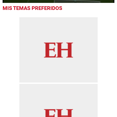
0
MIS TEMAS PREFERIDOS
of
23
seconds