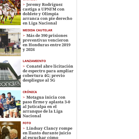
Jeremy Rodríguez
castiga a UPNFM con
doblete y Olimpia
arranca con pie derecho
en Liga Nacional
MEDIDA CAUTELAR
Más de 390 prisiones
preventivas vencieron
en Honduras entre 2019
y 2026
LANZAMIENTO
Conatel abre licitación
de espectro para ampliar
cobertura 4G; previo
despliegue al 5G
CRÓNICA
Motagua inicia con
paso firme y aplasta 3-0
al Juticalpa en el
arranque de la Liga
Nacional
FOTO
Lindsay Clancy rompe
en llanto durante juicio
al escuchar cómo