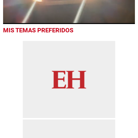
0
MIS TEMAS PREFERIDOS
seconds
of
52
seconds