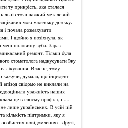
ти ту прикрість, яка сталася
спальні стояв важкий металевий
 зацікавив мою маленьку доньку.
ня і почала розмахувати
ами. І щойно я позіхнула, як
а мені половину зуба. Зараз
адикальний ремонт. Тільки була
вого стоматолога надкусувати їжу
ня лікування. Власне, тому
но кажучи, думала, що інцидент
 епізод свідомо не виклали на
недооцінили уважність наших
лала це в своєму профілі, і ....
 не лише українських. В усій цій
та кількість підтримки, яку я
 в особистих повідомленнях. Друзі,