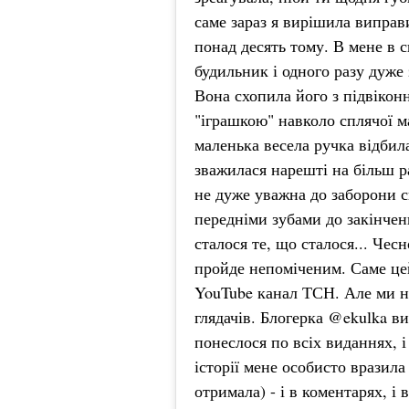
саме зараз я вирішила виправи
понад десять тому. В мене в 
будильник і одного разу дуже
Вона схопила його з підвікон
"іграшкою" навколо сплячої м
маленька весела ручка відбил
зважилася нарешті на більш р
не дуже уважна до заборони с
передніми зубами до закінчен
сталося те, що сталося... Чес
пройде непоміченим. Саме цей
YouTube канал ТСН. Але ми 
глядачів. Блогерка @ekulka вик
понеслося по всіх виданнях, і
історії мене особисто вразила 
отримала) - і в коментарях, і