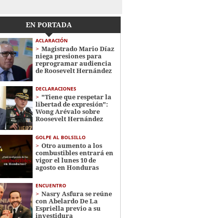
EN PORTADA
ACLARACIÓN
Magistrado Mario Díaz
niega presiones para
reprogramar audiencia
de Roosevelt Hernández
DECLARACIONES
"Tiene que respetar la
libertad de expresión":
Wong Arévalo sobre
Roosevelt Hernández
GOLPE AL BOLSILLO
Otro aumento a los
combustibles entrará en
vigor el lunes 10 de
agosto en Honduras
ENCUENTRO
Nasry Asfura se reúne
con Abelardo De La
Espriella previo a su
investidura