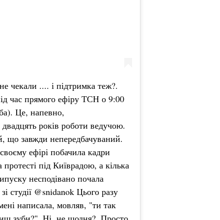
е чекали .... і підтримка теж?.
під час прямого ефіру ТСН о 9:00
ба). Це, напевно,
 двадцять років роботи ведучою.
й, що завжди непередбачуваний.
 своєму ефірі побачила кадри
 протесті під Київрадою, а кілька
випуску несподівано почала
 зі студії @snidanok Цього разу
мені написала, мовляв, "ти так
биш зуби?". Ні, не щодня?. Просто