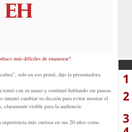
odiaco más difíciles de enamorar?
1
calma”, solo en eso pensé, dijo la presentadora.
 la tomó con su mano y continuó hablando sin pausas
2
o intentó cambiar su dicción para evitar mostrar el
s, claramente visible para la
audiencia.
3
a experiencia más curiosa en sus 20 años como
4