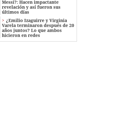
Messi?: Hacen impactante
revelación y así fueron sus
últimos días
¿Emilio Izaguirre y Virginia
Varela terminaron después de 20
años juntos? Lo que ambos
hicieron en redes