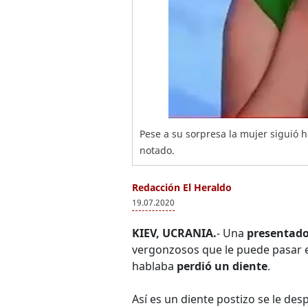
Pese a su sorpresa la mujer siguió 
notado.
Redacción El Heraldo
19.07.2020
KIEV, UCRANIA.
- Una
presentado
vergonzosos que le puede pasar e
hablaba
perdió un diente
.
Así es un diente postizo se le de