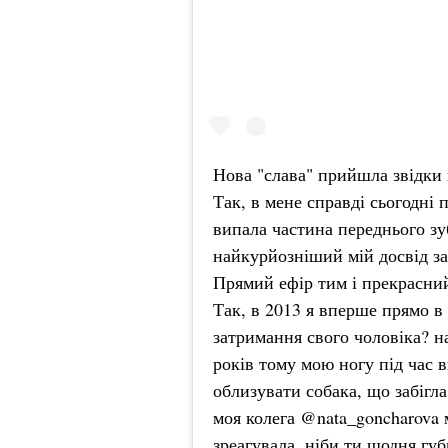
Нова "слава" прийшла звідки н
Так, в мене справді сьогодні 
випала частина переднього зу
найкурйозніший мій досвід за
Прямий ефір тим і прекрасни
Так, в 2013 я вперше прямо в
затримання свого чоловіка? на
років тому мою ногу під час 
облизувати собака, що забігла
моя колега @nata_goncharova 
зреагувала, ніби ти щодня гу