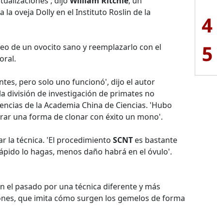
ctualizaciones', dijo
William Ritchie
, un
la oveja Dolly en el Instituto Roslin de la
4
5
cleo de un ovocito sano y reemplazarlo con el
oral.
es, pero solo uno funcionó', dijo el autor
 la división de investigación de primates no
encias de la Academia China de Ciencias. 'Hubo
ar una forma de clonar con éxito un mono'.
r la técnica. 'El procedimiento
SCNT
es bastante
ápido lo hagas, menos daño habrá en el óvulo'.
 el pasado por una técnica diferente y más
ones, que imita cómo surgen los gemelos de forma