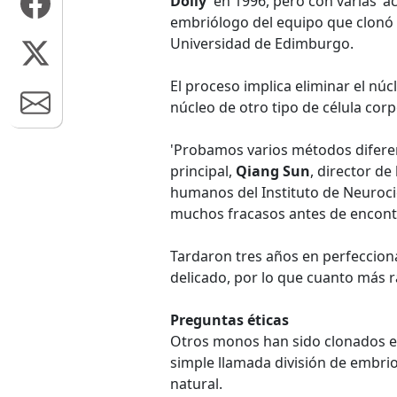
Dolly
' en 1996, pero con varias 'a
embriólogo del equipo que clonó a 
Universidad de Edimburgo.
El proceso implica eliminar el nú
núcleo de otro tipo de célula corp
'Probamos varios métodos diferent
principal,
Qiang Sun
, director de
humanos del Instituto de Neuroci
muchos fracasos antes de encontr
Tardaron tres años en perfecciona
delicado, por lo que cuanto más r
Preguntas éticas
Otros monos han sido clonados en
simple llamada división de embri
natural.