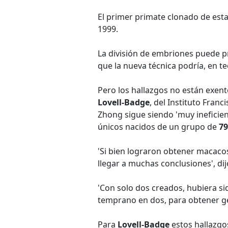
El primer primate clonado de es
1999.
La división de embriones puede p
que la nueva técnica podría, en t
Pero los hallazgos no están exentos
Lovell-Badge
, del Instituto Fran
Zhong sigue siendo 'muy ineficien
únicos nacidos de un grupo de
79
'Si bien lograron obtener macacos
llegar a muchas conclusiones', di
'Con solo dos creados, hubiera s
temprano en dos, para obtener ge
Para
Lovell-Badge
estos hallazgos