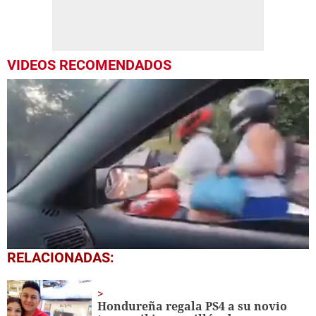
VIDEOS RECOMENDADOS
0
RELACIONADAS:
seconds
of
27
seconds
Hondureña regala PS4 a su novio