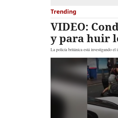
Trending
VIDEO: Cond
y para huir 
La policía británica está investigando el
0
seconds
of
36
seconds
Volume
90%