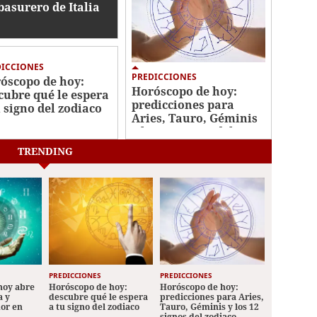
basurero de Italia
DICCIONES
PREDICCIONES
óscopo de hoy:
Horóscopo de hoy:
cubre qué le espera
predicciones para
u signo del zodiaco
Aries, Tauro, Géminis
y los 12 signos del
zodiaco
TRENDING
PREDICCIONES
PREDICCIONES
hoy abre
Horóscopo de hoy:
Horóscopo de hoy:
a y
descubre qué le espera
predicciones para Aries,
mor en
a tu signo del zodiaco
Tauro, Géminis y los 12
signos del zodiaco