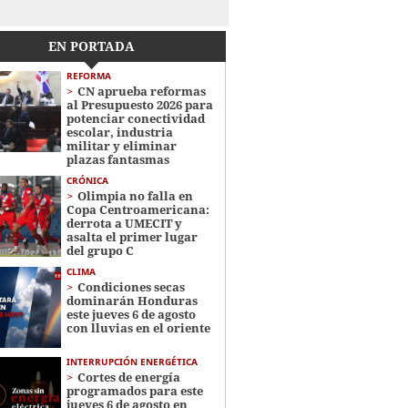
EN PORTADA
REFORMA
CN aprueba reformas
al Presupuesto 2026 para
potenciar conectividad
escolar, industria
militar y eliminar
plazas fantasmas
CRÓNICA
Olimpia no falla en
Copa Centroamericana:
derrota a UMECIT y
asalta el primer lugar
del grupo C
CLIMA
Condiciones secas
dominarán Honduras
este jueves 6 de agosto
con lluvias en el oriente
INTERRUPCIÓN ENERGÉTICA
Cortes de energía
programados para este
jueves 6 de agosto en