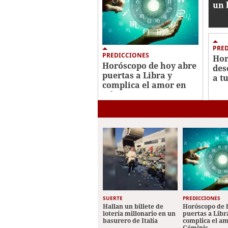
un 
PRE
PREDICCIONES
Hor
Horóscopo de hoy abre
des
puertas a Libra y
a t
complica el amor en
Géminis
SUERTE
PREDICCIONES
Hallan un billete de
Horóscopo de 
lotería millonario en un
puertas a Libr
basurero de Italia
complica el a
Géminis