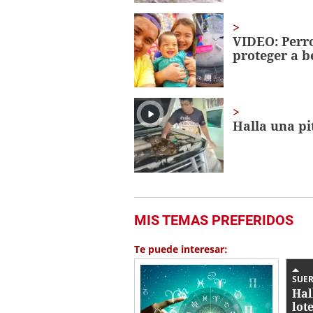
VIDEO: Perro
proteger a b
Halla una pi
MIS TEMAS PREFERIDOS
Te puede interesar:
SUER
Hal
lot