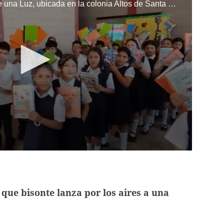
Los niños de la escuela Enciende una Luz, ubicada en la colonia Altos de Santa Rosa, al sur de Tegucigalpa, recibieron cuadernos Quick como parte de la Campaña Maratón del Saber.
ue bisonte lanza por los aires a una