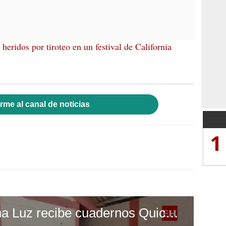
 heridos por tiroteo en un festival de California
rme al canal de noticias
1
Escuela Enciende una Luz recibe cuadernos Quick, gracias a la Maratón del Saber