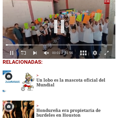
0
RELACIONADAS:
seconds
of
1
minute,
Un lobo es la mascota oficial del
56
Mundial
seconds
Hondureña era propietaria de
burdeles en Houston