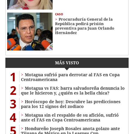
CASO
Procuraduría General de la
República pedirá prisión
preventiva para Juan Orlando
Hernández
MÁS VISTO
1
Motagua sufrió para derrotar al FAS en Copa
Centroamericana
2
Motagua vs FAS: barra salvadoreña denuncia lo
que le hicieron y, ¿quién es la bella chica?
3
Horóscopo de hoy: Descubre las predicciones
para los 12 signos del zodiaco
4
Motagua sin el respaldo de su afición, sufrió
ante el FAS en Copa Centroamericana
5
Hondureño Joseph Rosales anota golazo ante
Tijuana de México en la Leagues Cup