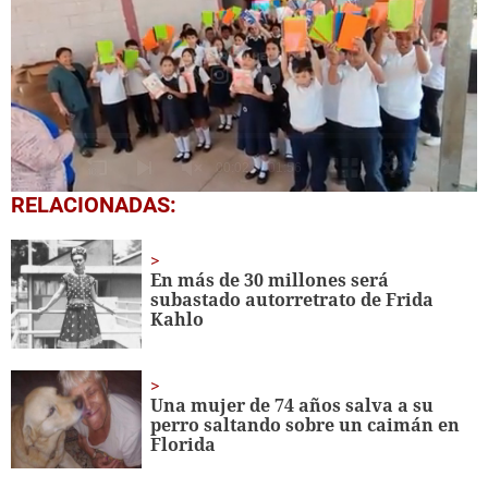
0
RELACIONADAS:
seconds
of
1
minute,
En más de 30 millones será
56
subastado autorretrato de Frida
seconds
Kahlo
Una mujer de 74 años salva a su
perro saltando sobre un caimán en
Florida