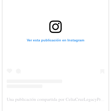
Ver esta publicación en Instagram
Una publicación compartida por CeliaCruzLegacyProject (@celiacruz)