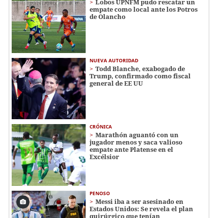
Lobos UPNFM pudo rescatar un
empate como local ante los Potros
de Olancho
NUEVA AUTORIDAD
Todd Blanche, exabogado de
Trump, confirmado como fiscal
general de EE UU
CRÓNICA
Marathón aguantó con un
jugador menos y saca valioso
empate ante Platense en el
Excélsior
PENOSO
Messi iba a ser asesinado en
Estados Unidos: Se revela el plan
quirúrgico que tenían