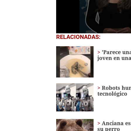
0
RELACIONADAS:
seconds
of
1
'Parece una
minute,
joven en una
0
Volume
0%
Robots hum
tecnológico
Anciana es
su perro