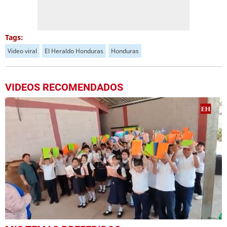
Tags:
Video viral
El Heraldo Honduras
Honduras
VIDEOS RECOMENDADOS
0