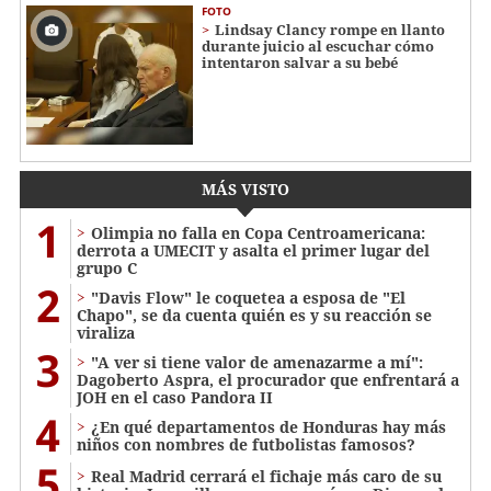
FOTO
Lindsay Clancy rompe en llanto
durante juicio al escuchar cómo
intentaron salvar a su bebé
MÁS VISTO
1
Olimpia no falla en Copa Centroamericana:
derrota a UMECIT y asalta el primer lugar del
grupo C
2
"Davis Flow" le coquetea a esposa de "El
Chapo", se da cuenta quién es y su reacción se
viraliza
3
"A ver si tiene valor de amenazarme a mí":
Dagoberto Aspra, el procurador que enfrentará a
JOH en el caso Pandora II
4
¿En qué departamentos de Honduras hay más
niños con nombres de futbolistas famosos?
5
Real Madrid cerrará el fichaje más caro de su