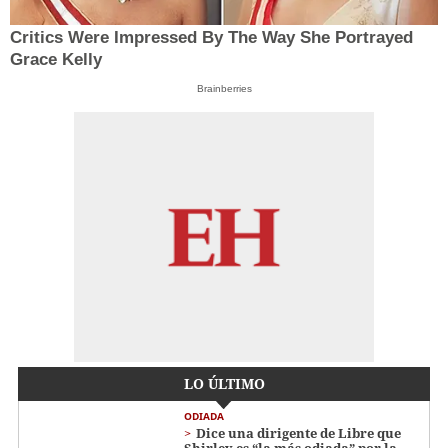
Critics Were Impressed By The Way She Portrayed
Grace Kelly
Brainberries
LO ÚLTIMO
ODIADA
Dice una dirigente de Libre que
Shirley es “la más odiada” por la