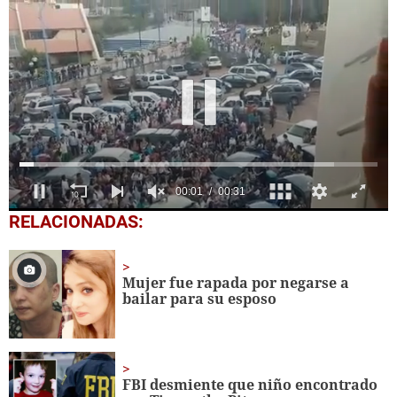
0
RELACIONADAS:
seconds
of
31
seconds
Mujer fue rapada por negarse a
bailar para su esposo
FBI desmiente que niño encontrado